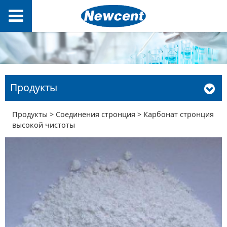
Продукты
Карбонат
Продукты
>
Соединения стронция
>
Карбонат стронция
высокой чистоты
стронция высокой
чистоты