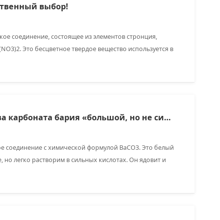
ственный выбор!
ое соединение, состоящее из элементов стронция,
(NO3)2. Это бесцветное твердое вещество используется в
кислителя в пиротехнике.
Потенциал производства карбоната бария «большой, но не сильный», а рост потребления концентрируется на электронном карбонате бария.
ое соединение с химической формулой BaCO3. Это белый
 но легко растворим в сильных кислотах. Он ядовит и
ия.