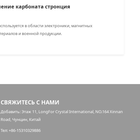
ение карбоната стронция
спользуется в области электроники, магнитных
териалов и военной продукции.
СВЯЖИТЕСЬ С НАМИ
Добавить: Этаж 11, LongFor Crystal International, NO.164 Xinnan
Road, Чунцин, Китай
Тел: +86-15310329886