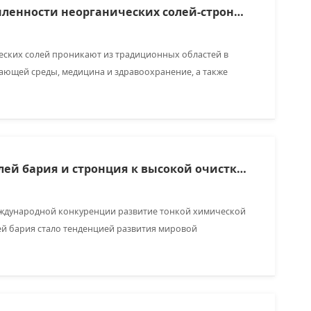
Анализ работы промышленности неорганических солей-стронциевых солей
еских солей проникают из традиционных областей в
жающей среды, медицина и здравоохранение, а также
ерспективами.
Тенденция развития солей бария и стронция к высокой очистке и функционализации реализует промышленную трансформацию и модернизацию
международной конкуренции развитие тонкой химической
й бария стало тенденцией развития мировой
мышленности, а также находится в центре внимания