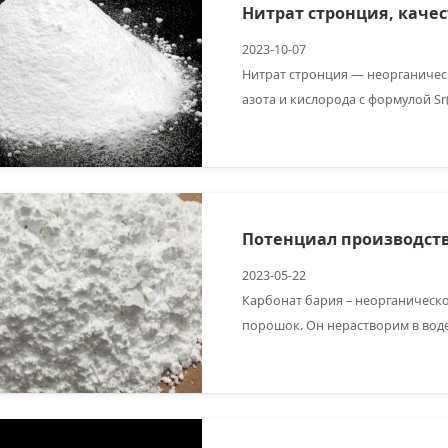
Нитрат стронция, каче
2023-10-07
Нитрат стронция — неорганическ
азота и кислорода с формулой Sr
качестве красного красителя и о
2023-05-22
Карбонат бария – неорганическ
порошок. Он нерастворим в воде,
имеет широкий спектр применен