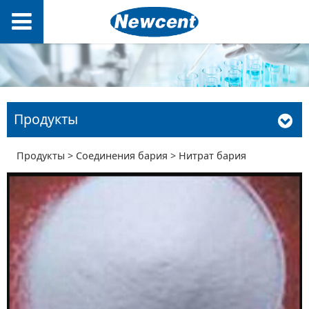
Продукты
Нитрат бария
Продукты
>
Соединения бария
>
Нитрат бария